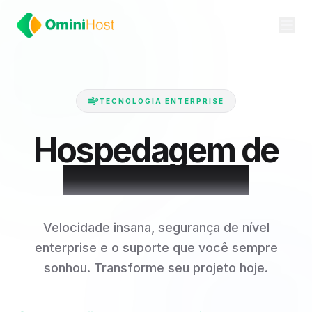
TECNOLOGIA ENTERPRISE
H
o
s
p
e
d
a
g
e
m
d
e
S
i
t
e
s
d
e
E
l
i
t
e
Velocidade insana, segurança de nível
enterprise e o suporte que você sempre
sonhou. Transforme seu projeto hoje.