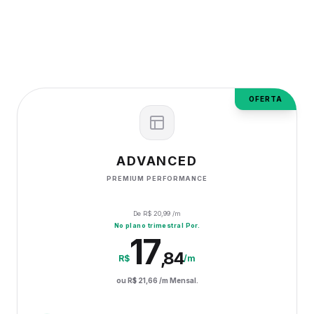
OFERTA
ADVANCED
PREMIUM PERFORMANCE
De R$
20,99
/m
No plano trimestral Por.
17
,
84
R$
/m
ou R$
21,66
/m Mensal.